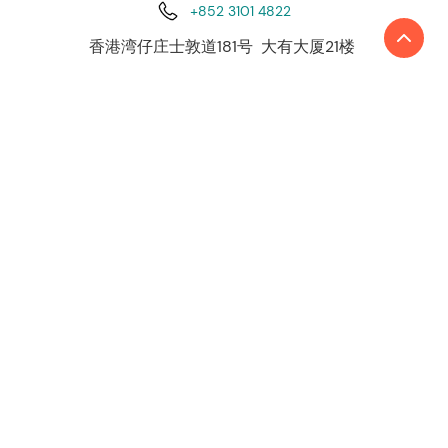
+852 3101 4822
香港湾仔庄士敦道181号 大有大厦21楼
利安达国际是由国际独立会计和咨询事务所組成
的領先网络。目前，利安达国际全球网络遍布约
50 个国家和地区，超过4,500 名员工、230 余名
合伙人在世界各地约140个办事处提供高质量的服
务。
了解更多
关于我们
联系我们
我们的服务
审计与认证
税务服务