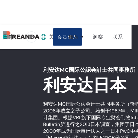
主页
事务所
利安达日本
日本
关于
服务
洞察
联系
EN
会员登入
利安达MC国际公認会計士共同事務所
利安达日本
利安达MC国际公认会计士共同事务所（“利安达
2008年成立之子公司。始创于1987年，M
计集团。根据VRL旗下国际专业财会刊物Internati
Bulletin所进行之2013日本调查，集团于
2000年成为国际审计法人之一日本PwC
「Misuzu审计法人」）旗下100%子公司