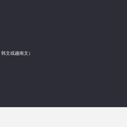
中国
会计
审计
、韩文或越南文）