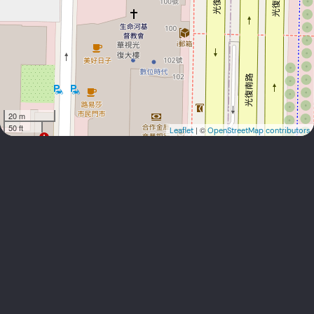
20 m
50 ft
| ©
Leaflet
OpenStreetMap contributors
台湾办事处:
利安达联合会计师事务所
地址: (10694) 台北市大安区光复南路102号4F
kenwu@reanda.tw