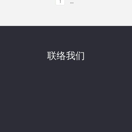
...
1
联络我们
吴明仪
所长 - 会计师
+886-2-8772-6262
电邮
江昆霖
会计师
+886-2-8772-6262