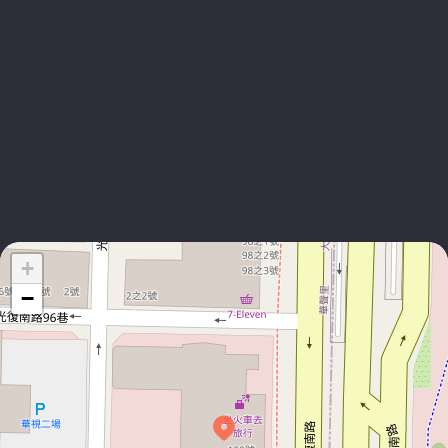
电邮
梁淑惠
资深协理
+886-2-8772-6262
电邮
+
−