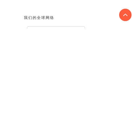
我们的全球网络
国家/地区
寻找全球事务所
成为成员所
务
会员登入