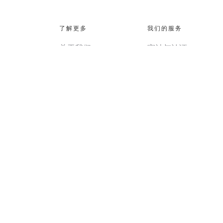
了解更多
我们的服务
关于我们
审计与认证
联系我们
税务服务
谘询服务
洞察
ESG和可持续发展服
国际新闻
中国业务部
本地新闻
刊物