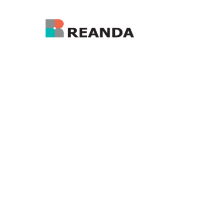
香港海外管理总部:
enquiry@reanda-international.com
+852 3101 4822
香港湾仔庄士敦道181号 大有大厦21楼
利安达国际是由国际独立会计和咨询事务所組成
的領先网络。目前，利安达国际全球网络遍布约
50 个国家和地区，超过4,500 名员工、230 余名
合伙人在世界各地约140个办事处提供高质量的服
务。