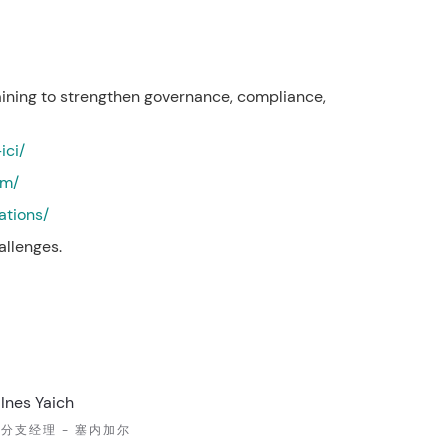
aining to strengthen governance, compliance,
-ici/
irm/
ations/
allenges.
Ines Yaich
分支经理 - 塞内加尔