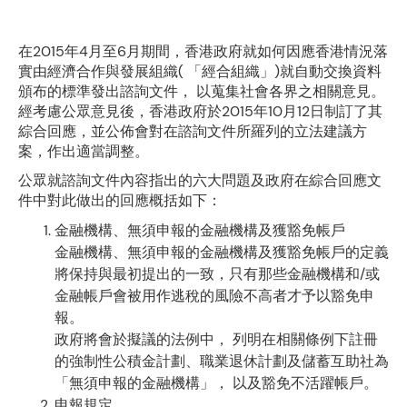
在2015年4月至6月期間，香港政府就如何因應香港情況落
實由經濟合作與發展組織( 「經合組織」)就自動交換資料
頒布的標準發出諮詢文件， 以蒐集社會各界之相關意見。
經考慮公眾意見後，香港政府於2015年10月12日制訂了其
綜合回應，並公佈會對在諮詢文件所羅列的立法建議方
案，作出適當調整。
公眾就諮詢文件內容指出的六大問題及政府在綜合回應文
件中對此做出的回應概括如下：
金融機構、無須申報的金融機構及獲豁免帳戶
金融機構、無須申報的金融機構及獲豁免帳戶的定義
將保持與最初提出的一致，只有那些金融機構和/或
金融帳戶會被用作逃稅的風險不高者才予以豁免申
報。
政府將會於擬議的法例中， 列明在相關條例下註冊
的強制性公積金計劃、職業退休計劃及儲蓄互助社為
「無須申報的金融機構」， 以及豁免不活躍帳戶。
申報規定