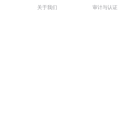
关于我们
审计与认证
联系我们
税务服务
谘询服务
洞察
ESG和可持续发展服
国际新闻
中国业务部
本地新闻
刊物
（一家中国有限公司）的全资香港子公司（与其他有关附属机构合称为「利安