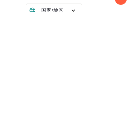
国家/地区
寻找全球事务所
成为成员所
务
会员登入
达国际」）。利安达国际之