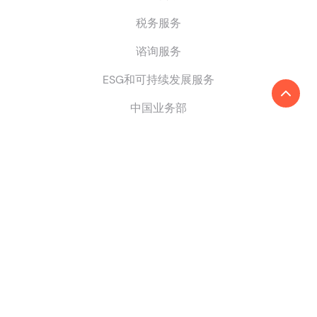
税务服务
谘询服务
ESG和可持续发展服务
中国业务部
我们的全球网络
国家/地区
寻找全球事务所
成为成员所
会员登入