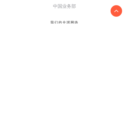
中国业务部
我们的全球网络
国家/地区
寻找全球事务所
成为成员所
会员登入
洞察
国际新闻
本地新闻
刊物