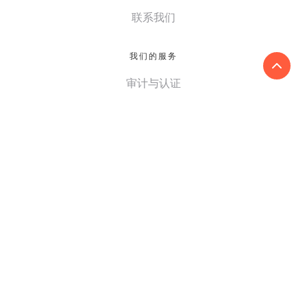
联系我们
我们的服务
审计与认证
税务服务
谘询服务
ESG和可持续发展服务
中国业务部
我们的全球网络
国家/地区
寻找全球事务所