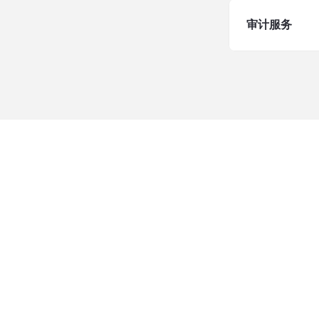
审计服务
香港海外管理总部:
enquiry@reanda-international.com