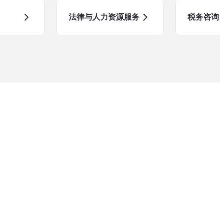
法律与人力资源服务
税务咨询
了解更多
我们的服务
关于我们
审计与认证
联系我们
税务服务
谘询服务
洞察
ESG和可持续发展服