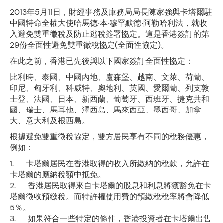
2013年5月11日，財經事務及庫務局局長陳家強與卡塔爾駐
中國特命全權大使哈馬德‧本‧穆罕默德‧阿勒哈利法，就收
入避免雙重徵稅及防止逃稅簽署協定。這是香港簽訂的第
29份全面性避免雙重徵稅協定(全面性協定)。
在此之前，香港已先後與以下國家簽訂全面性協定：
比利時、泰國、中國內地、盧森堡、越南、文萊、荷蘭、
印尼、匈牙利、科威特、奧地利、英國、愛爾蘭、列支敦
士登、法國、日本、新西蘭、葡萄牙、西班牙、捷克共和
國、瑞士、馬耳他、澤西島、馬來西亞、墨西哥、加拿
大、意大利及根西島。
根據避免雙重徵稅協定，雙方居民享有不同的稅務優惠，
例如：
1. 卡塔爾居民在香港取得的收入所繳納的稅款，允許在
卡塔爾的應納稅額中抵免。
2. 香港居民取得來自卡塔爾的股息和利息將獲豁免在卡
塔爾徵收預繳稅。而特許權使用費的預繳稅稅率將會降低
5％。
3. 如果符合一些特定的條件，香港投資者在卡塔爾出售