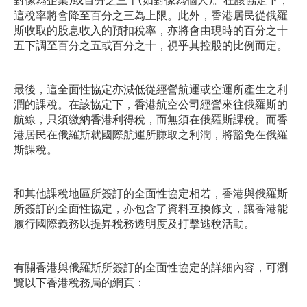
對像為企業)或百分之三十(如對像為個人)。在該協定下，
這稅率將會降至百分之三為上限。此外，香港居民從俄羅
斯收取的股息收入的預扣稅率，亦將會由現時的百分之十
五下調至百分之五或百分之十，視乎其控股的比例而定。
最後，這全面性協定亦減低從經營航運或空運所產生之利
潤的課稅。在該協定下，香港航空公司經營來往俄羅斯的
航線，只須繳納香港利得稅，而無須在俄羅斯課稅。而香
港居民在俄羅斯就國際航運所賺取之利潤，將豁免在俄羅
斯課稅。
和其他課稅地區所簽訂的全面性協定相若，香港與俄羅斯
所簽訂的全面性協定，亦包含了資料互換條文，讓香港能
履行國際義務以提昇稅務透明度及打擊逃稅活動。
有關香港與俄羅斯所簽訂的全面性協定的詳細內容，可瀏
覽以下香港稅務局的網頁：