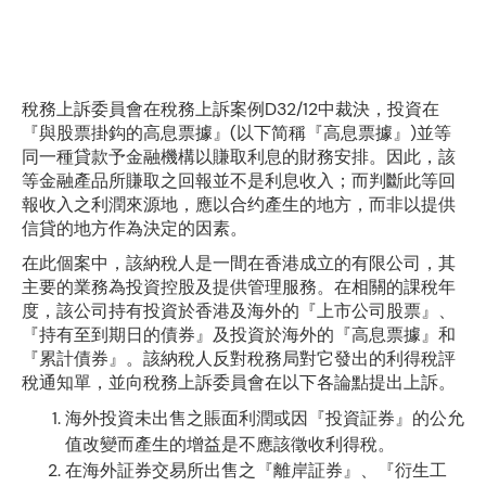
稅務上訴委員會在稅務上訴案例D32/12中裁決，投資在
『與股票掛鈎的高息票據』(以下简稱『高息票據』)並等
同一種貸款予金融機構以賺取利息的財務安排。因此，該
等金融產品所賺取之回報並不是利息收入；而判斷此等回
報收入之利潤來源地，應以合约產生的地方，而非以提供
信貸的地方作為決定的因素。
在此個案中，該納稅人是一間在香港成立的有限公司，其
主要的業務為投資控股及提供管理服務。在相關的課稅年
度，該公司持有投資於香港及海外的『上市公司股票』、
『持有至到期日的債券』及投資於海外的『高息票據』和
『累計債券』。該納稅人反對稅務局對它發出的利得稅評
稅通知單，並向稅務上訴委員會在以下各論點提出上訴。
海外投資未出售之賬面利潤或因『投資証券』的公允
值改變而產生的增益是不應該徵收利得稅。
在海外証券交易所出售之『離岸証券』、『衍生工