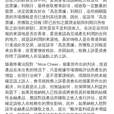
息收入的財務安排不同。委員會發現該納稅人在這些『高
息票據』到期日，最终收取整筆款項，或收取一定數量的
股票，決定因素在於在『高息票據』到期日，這些相關股
票的市場價格是否已達到其结算價。因此，從該等『高息
票據』所獲取之回報 (即已折扣之購買金額與到期日所收
取之款項的差額)，其性質並不是利息收入。在決定這些回
報的來源地是否在香港，委員會認為完成產生利潤的合同
的地方，就是該利潤的來源地。基於纳稅人是在香港與銀
行達成此等交易，故從該等『高息票據』所獲取之回報是
來自香港，並需要徵收稅款。亦因如此，稅務上訴委員會
拒绝了該納稅人在這論點上的上訴。
隨着终審法院對『Nice Cheer』個案所作出的判決，投資
產品在未出售的情况下，只是根據市場價格評估而產生的
增益，在現行法例下，是不需要課稅的。現階段仍然未能
確定該上訴人，會否就稅務上訴委員會在此個案所作出的
裁決，向法庭提出上訴。但無論如何，在保障個人利益的
前題下；如果其他納稅人已投資或將會投資於複雜的結構
性金融產品，應該對該產品所賺取之收入進行評估，從而
確定該收入在稅務生的潛在影响。此外，如果納稅人想對
該等金融產品所賺取之收入，提出『離岸盈利或資本增益