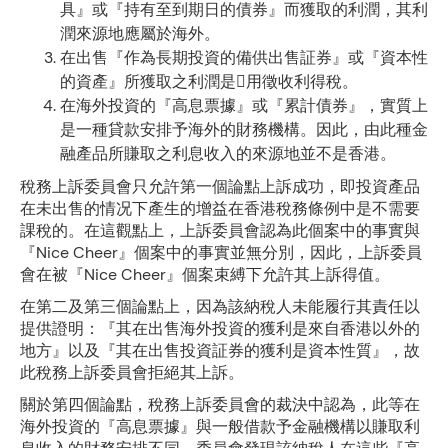
具』或『持有至到期日的債券』而獲取的利潤，其利
潤來源地應屬於海外。
在出售『作為長期投資的備供出售証券』或『資本性
的資產』所獲取之利潤是用徵收利得稅。
在海外投資的『高息票據』或『累計債券』，實質上
是一種貸款安排予海外的財務機構。因此，由此種金
融產品所賺取之利息收入的來源地並不是香港。
稅務上訴委員會只允許第一個論點上訴成功，即投資產品
在未出售的情况下產生的增益在香港稅務條例中是不需要
課稅的。在這觀點上，上訴委員會認為此個案中的事實與
『Nice Cheer』個案中的事實並無分別，因此，上訴委員
會在被『Nice Cheer』個案束縛下允許其上訴得值。
在第二及第三個論點上，因為該納稅人未能履行其責任以
提供證明：『其在出售海外投資的獲利是來自香港以外的
地方』以及『其在出售投資証券的獲利是資本性質』，故
此稅務上訴委員會拒絕其上訴。
關於第四個論點，稅務上訴委員會的裁決中認為，此等在
海外投資的『高息票據』與一般借款予金融機構以賺取利