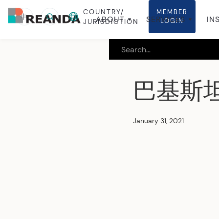
COUNTRY/
MEMBER
中
ABOUT
SERVICES
IN
LOGIN
JURISDICTION
巴基斯
January 31, 2021