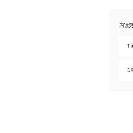
阅读
中
安