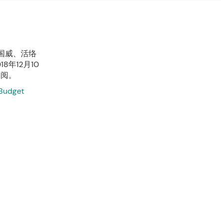
扬国威、活络
8年12月10
参阅。
 Budget