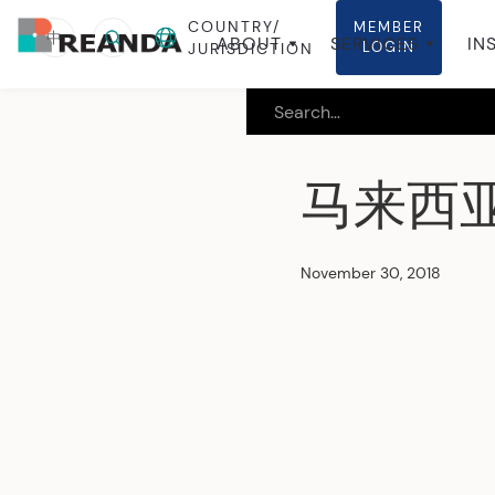
COUNTRY/
MEMBER
中
ABOUT
SERVICES
IN
LOGIN
JURISDICTION
马来西亚
November 30, 2018