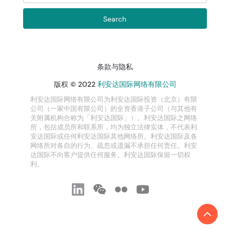
条款与隐私
版权 © 2022
利安达国际网络有限公司
利安达国际网络有限公司为利安达国际投资（北京）有限
公司（一家中国有限公司）的全资香港子公司（与其他有
关附属机构合称为「利安达国际」）。利安达国际之网络
所，包括成员所和联系所，均为独立法律实体，不代表利
安达国际或任何利安达国际其他网络所。利安达国际及各
网络所对各自的行为、疏忽或遗漏不承担任何责任。利安
达国际不向客户提供任何服务。利安达国际保留一切权
利。