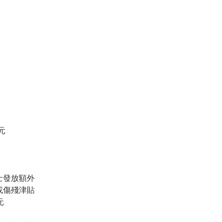
元
士發放額外
或傷殘津貼
元