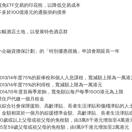
寬免ETF交易的印花稅，以降低交易成本
不多於100億港元的通脹掛鈎債券
六幅酒店土地，以發展特色酒店群
小企融資擔保計劃」的「特別優惠措施」申請會期延長一年
013/14年度75%的薪俸稅和個人入息課稅，寬減額上限為一萬港
013/14年度75%的利得稅，寬減額上限為一萬港元
014/15年度首兩季差餉，寬免額以每戶每季1500港元為上限
屋住戶代繳一個月租金
取綜合社會保障援助、高齡津貼、長者生活津貼和傷殘津貼的人
，金額相當於一個月的綜援標準金額、高齡津貼、長者生活津貼
60歲或以上父母或祖父母的免稅額，由3萬8千港元增加至4萬港
55至59歲父母或祖父母的免稅額，由1萬9千港元增加至2萬港元