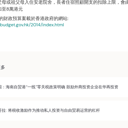
父母或祖父母入住安老院舍，長者住宿照顧開支的扣除上限，會由
加至8萬港元
015的財政預算案載於香港政府的網站:
.budget.gov.hk/2014/index.html
更多
国：海南自贸港“一线”零关税政策明确 鼓励外商投资企业在华再投资
哥拉: 将税收激励作为推动私人投资与自由贸易运营的杠杆