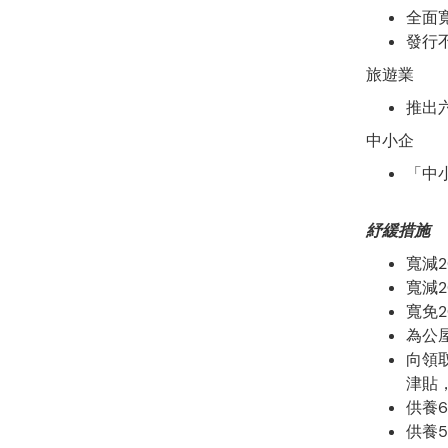
全面
發行
旅遊業
推出
中小企
「中
紓緩措施
寬減2
寬減2
寬免2
為公
向領
津貼
供養
供養