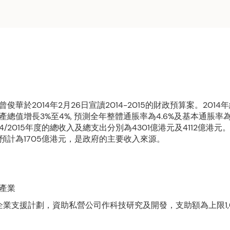
俊華於2014年2月26日宣讀2014-2015的財政預算案。201
總值增長3%至4%, 預測全年整體通脹率為4.6%及基本通脹率為3
014/2015年度的總收入及總支出分別為4301億港元及4112億港
預計為1705億港元，是政府的主要收入來源。
產業
企業支援計劃，資助私營公司作科技研究及開發，支助額為上限1,