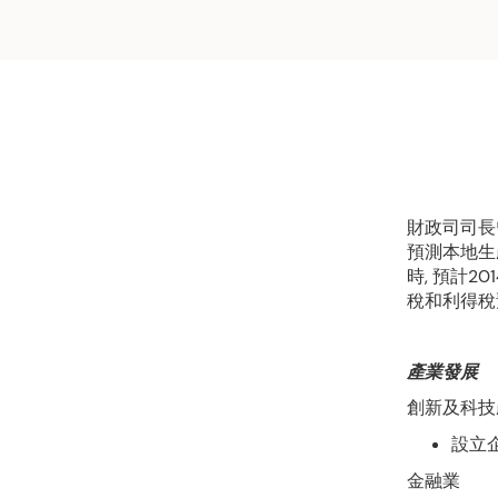
財政司司長曾
預測本地生產
時, 預計2
稅和利得稅
產業發展
創新及科技
設立
金融業