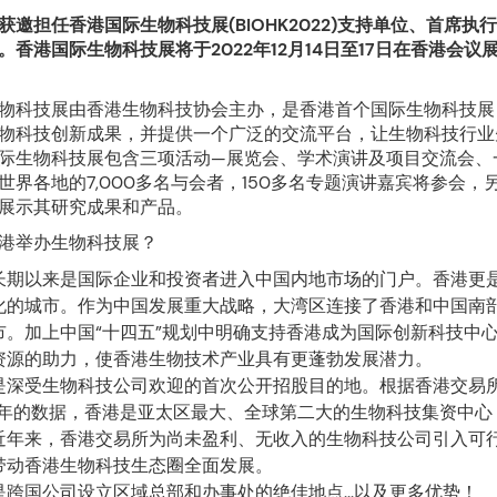
获邀担任香港国际生物科技展(BIOHK2022)支持单位、首席执
。香港国际生物科技展将于2022年12月14日至17日在香港会议
物科技展由香港生物科技协会主办，是香港首个国际生物科技展
物科技创新成果，并提供一个广泛的交流平台，让生物科技行业
际生物科技展包含三项活动—展览会、学术演讲及项目交流会、
世界各地的7,000多名与会者，150多名专题演讲嘉宾将参会，另
展示其研究成果和产品。
港举办生物科技展？
长期以来是国际企业和投资者进入中国内地市场的门户。香港更
化的城市。作为中国发展重大战略，大湾区连接了香港和中国南部
市。加上中国“十四五”规划中明确支持香港成为国际创新科技中
资源的助力，使香港生物技术产业具有更蓬勃发展潜力。
是深受生物科技公司欢迎的首次公开招股目的地。根据香港交易所
21 年的数据，香港是亚太区最大、全球第二大的生物科技集资中
近年来，香港交易所为尚未盈利、无收入的生物科技公司引入可
带动香港生物科技生态圈全面发展。
是跨国公司设立区域总部和办事处的绝佳地点...以及更多优势！