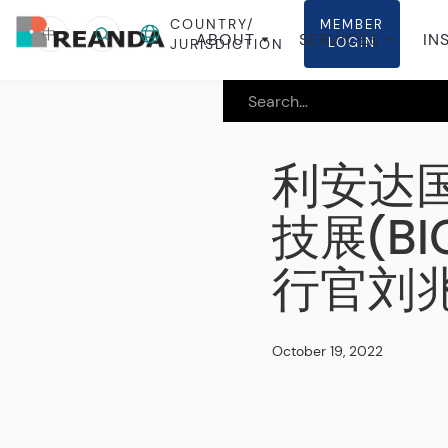
COUNTRY/
MEMBER
中
ABOUT
SERVICES
IN
LOGIN
JURISDICTION
利安达
技展(B
行官刘
October 19, 2022