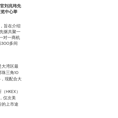
行官刘兆玮先
展览中心举
，旨在介绍
先驱共聚一
一对一商机
300多间
是大湾区最
珠三角10
心，现配合大
（HKEX）
心，仅次美
行的上市途