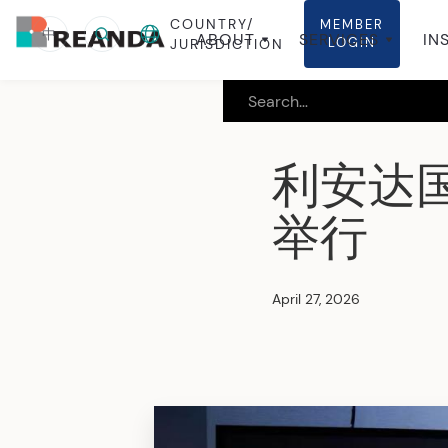
COUNTRY/
MEMBER
中
ABOUT
SERVICES
IN
LOGIN
JURISDICTION
利安达
举行
April 27, 2026