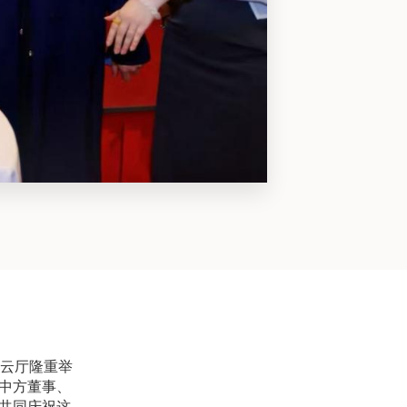
祥云厅隆重举
中方董事、
共同庆祝这