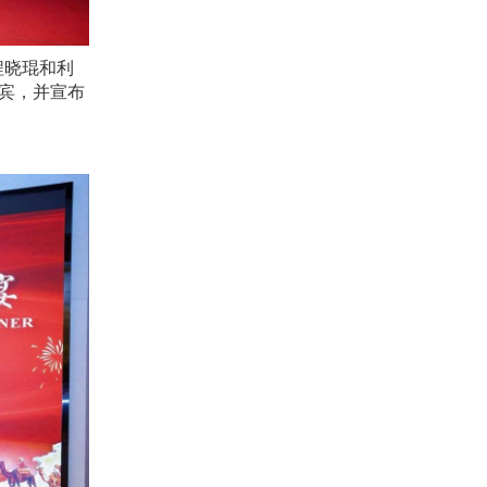
程晓琨和利
宾，并宣布