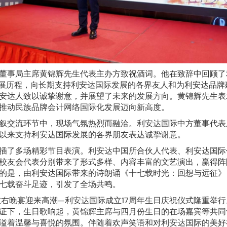
董事局主席黄锦辉先生代表主办方致祝酒词。他在致辞中回顾了
发展历程，向长期支持利安达国际发展的各界友人和为利安达品牌
安达人致以诚挚谢意，并展望了未来的发展方向。黄锦辉先生表
推动民族品牌会计网络国际化发展迈向新高度。
叙交流环节中，现场气氛热烈而融洽。利安达国际中方董事代表
以来支持利安达国际发展的各界朋友表达诚挚谢意。
插了多场精彩节目表演。利安达中国所合伙人代表、利安达国际
校友会代表分别带来了形式多样、内容丰富的文艺演出，赢得阵
的是，由利安达国际带来的诗朗诵《十七载时光：回想与远征》
七载奋斗足迹，引发了全场共鸣。
左右晚宴迎来高潮—利安达国际成立17周年生日庆祝仪式隆重举
证下，生日歌响起，黄锦辉主席与四月份生日的在场嘉宾等共同
溢着温馨与喜悦的氛围。伴随着欢声笑语和对利安达国际的美好