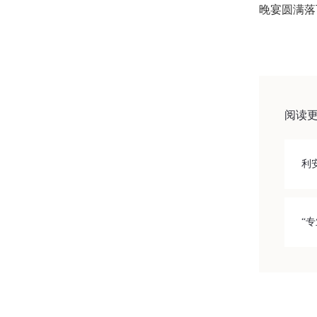
晚宴圆满落
阅读
利
“