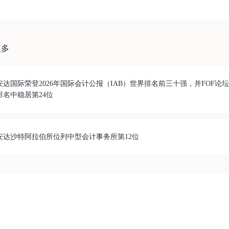
更多
安达国际荣登2026年国际会计公报（IAB）世界排名前三十强，并FOF论
排名中稳居第24位
安达沙特阿拉伯所位列中型会计事务所第12位