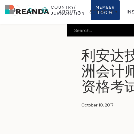
COUNTRY/
MEMBER
中
ABOUT
SERVICES
IN
LOGIN
JURISDICTION
利安达
洲会计师公
资格考
October 10, 2017