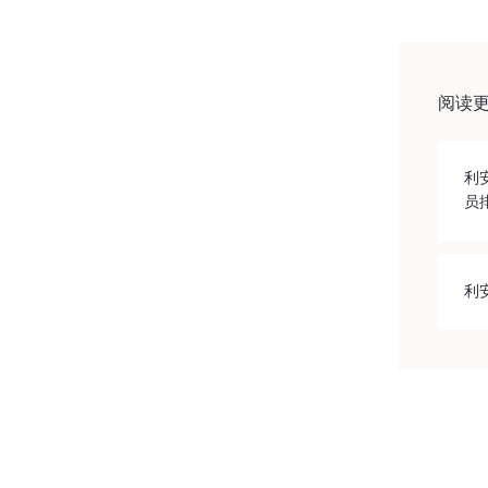
阅读
利
员
利