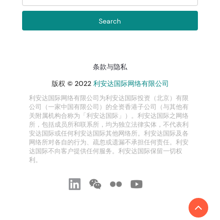
条款与隐私
版权 © 2022
利安达国际网络有限公司
利安达国际网络有限公司为利安达国际投资（北京）有限
公司（一家中国有限公司）的全资香港子公司（与其他有
关附属机构合称为「利安达国际」）。利安达国际之网络
所，包括成员所和联系所，均为独立法律实体，不代表利
安达国际或任何利安达国际其他网络所。利安达国际及各
网络所对各自的行为、疏忽或遗漏不承担任何责任。利安
达国际不向客户提供任何服务。利安达国际保留一切权
利。