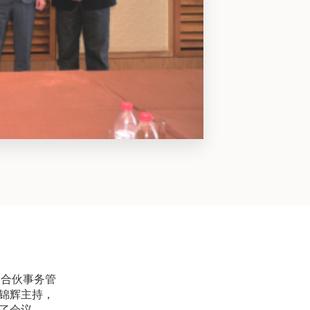
届合伙事务管
锦辉主持，
了会议。