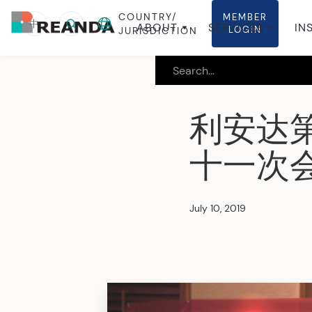
COUNTRY/
MEMBER
中
ABOUT
SERVICES
IN
LOGIN
JURISDICTION
利安达
十一次
July 10, 2019