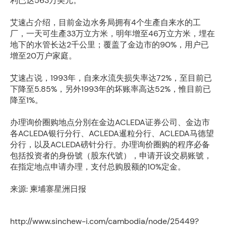
利已达563万美元。
艾速占介绍，目前金边水务局拥有4个生產自来水的工
厂，一天可生產33万立方米，明年增至46万立方米，埋在
地下的水管长达2千公里；覆盖了金边市的90%，用户已
增至20万户家庭。
艾速占说，1993年，自来水流失损失率达72%，至目前已
下降至5.85%，另外1993年的坏账率高达52%，惟目前已
降至1%。
办理询价圈购地点分別在金边ACLEDA证券公司、金边市
各ACLEDA银行分行、ACLEDA暹粒分行、ACLEDA马德望
分行，以及ACLEDA磅针分行。办理询价圈购的程序必备
包括投资者的身份號（股东代號），申请开设交易账號，
在指定地点申请办理，支付总购股额的10%定金。
来源: 柬埔寨星洲日报
http://www.sinchew-i.com/cambodia/node/25449?