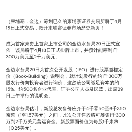
（柬埔寨．金边）筹划已久的柬埔寨证券交易所將于4月
18日正式交易，掀开柬埔寨证券市场歷史新页！
成为首家柬史上首家上市公司的金边水务局29日正式宣
佈，该局將于4月18日正式掛牌上市，并预计能筹到1千
300万美元至2千万美元。
金边水务局29日为首次公开发股（IPO）进行股票邀標定
价（Book-Building）说明会，就计划发行的约1千300万
股发行价向投资者进行询价，这占该公司缴足资本的约
15%。约500名企业代表、证券公司人员及民眾，出席29
日上午举行的说明会。
金边水务局估计，新股总发售价应介于4千零50至6千350
柬幣（1至1.57美元）之间，此次公开售股將可筹集1千300
万到2千万美元营运资金。新股票面价值为每股1千柬幣
（0.25美元）。