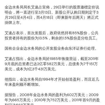
金边水务局局长艾速占宣佈，29日举行的股票邀標定价说
明会，將一直进行至3月13日。新股公开认购日期则定于3
月29日至4月4日，而4月18日（即柬新年后两天）將正式
掛牌上市。
艾速占表示，首次发股后，政府依然持有85%股份，公共
投资者持有的股份为13.5%，剩余的1.5%股份是分给员工。
国有企业金边水务局的公开发股业务由东洋证券行处理。
艾速占指出，金边水务局於1985年恢復营运，截至2011年
9月底的总资產已达2亿零582万美元，总债务为7千151万
美元，成本为1亿3千431万美元。
他指出，金边水务局自1994年才开始创造盈利，而且近几
年来盈利额不断增加。
据报告，2008年金边水务局的盈利为602万美元；2009
年为665万美元；2010年为752万美元，2011年首9月的盈