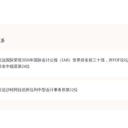
更多
安达国际荣登2026年国际会计公报（IAB）世界排名前三十强，并FOF论
排名中稳居第24位
安达沙特阿拉伯所位列中型会计事务所第12位