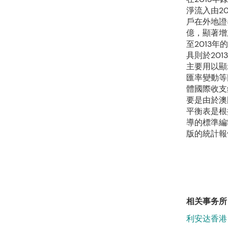
淨流入由20
戶在外地證
億，顯著增加
至2013
具則於201
主要用以顯
匯率變動等
體國際收支
要是由於澳
平衡表是根
導的標準編
版的統計報
相关事务所
利安达香港