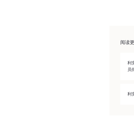
阅读
利
员
利