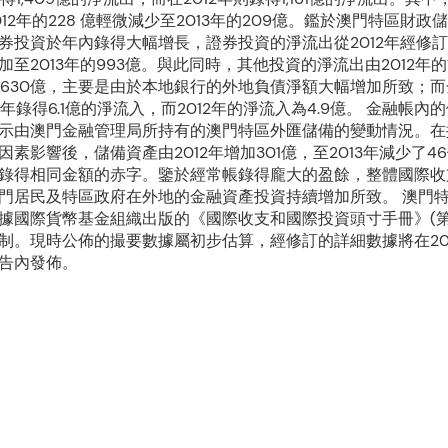
12年的228 億輕微減少至2013年的209億。鑑於澳門特區財政
券投資於年內錄得大幅增長，證券投資的淨流出從2012年經修訂
至2013年的993億。與此同時，其他投資的淨流出由2012年的1
年的630億，主要是由於本地銀行的外地負債淨額大幅增加所致；
3年錄得6.1億的淨流入，而2012年的淨流入為4.9億。 金融帳內
示由澳門金融管理局所持有的澳門特區外匯儲備的變動情況。在
因素影響後，儲備資產由2012年增加301億，至2013年減少了4
錄得相同金額的赤字。鑒於經常帳錄得龐大的盈餘，整體國際收
門居民及特區政府在外地的金融資產投資持續增加所致。 澳門
據國際貨幣基金組織出版的《國際收支和國際投資頭寸手冊》(第
制。現時公佈的撮要數據屬初步估算，經修訂的詳細數據將在201
告內發佈。