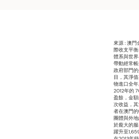
來源 : 
際收支平衡
體系與世界
帶動經常帳
政府部門的
目，其淨值
物進口全年
2012年的
盈餘，金額由
次收益，其
者在澳門的
團體與外地
於龐大的服
躍升至1,6
在2013年