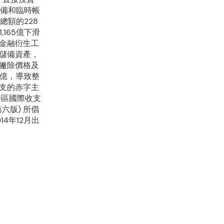
儲備和臨時帳
總額的228
,165億下滑
而金融衍生工
的儲備資產，
撇除價格及
6億，導致整
支的赤字主
特區國際收支
六版) 所倡
4年12月出