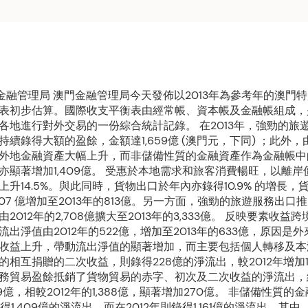
澳門金融管理局 澳門金融管理局今天發佈以2013年為參考年的澳門
表初步估算。國際收支平衡表由經常帳、資本帳及金融帳組成，
各地進行對外交易的一份綜合統計記錄。 在2013年，強勁的旅
持續錄得大額的盈餘，金額達1,659億 (澳門元，下同) ；此外
外地金融資產大幅上升，而非儲備性質的金融資產作為金融帳中
亦顯著增加1,409億。 受惠於本地需求和旅客消費暢旺，以離岸
上升14.5%。與此同時，貨物出口於年內亦錄得10.9% 的增長，
 707 億增加至2013年的813億。另一方面，強勁的旅遊服務出口
2012年的2,708億擴大至2013年的3,333億。 反映要素收益
流出淨值由2012年的522億，增加至2013年的633億，原因是
收益上升，帶動流出淨值的顯著增加，而主要包括個人轉移及本
的相互捐贈的二次收益，則錄得228億的淨流出，較2012年增加1
務貿易盈餘抵銷了貨物貿易的赤字、初次及二次收益的淨流出，
59億，相較2012年的1,388億，顯著增加270億。 非儲備性質的
錄得1,409億的淨流出，而在2012年則錄得1,161億的淨流出。其