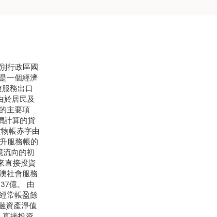
特別行政區國
是一個經濟
遊服務出口
，由於居民及
的主要項
價計算的貨
貨物帳赤字由
推升服務帳的
跨境流向的初
外來直接投資
澳社會服務
37億。 由
經常帳盈餘
金融資產淨值
中，直接投資