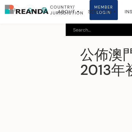
COUNTRY/
MEMBER
中
ABOUT
SERVICES
IN
LOGIN
JURISDICTION
公佈澳
2013