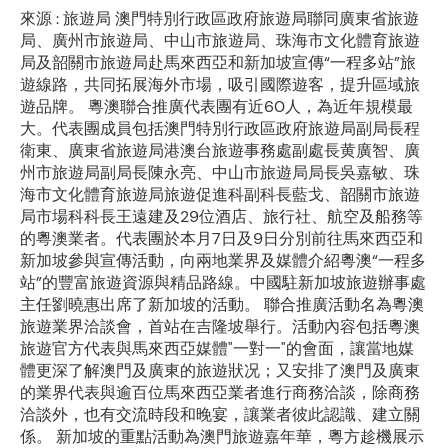
來源 : 旅遊局 澳門特別行政區政府旅遊局聯同廣東省旅遊
局、廣州市旅遊局、中山市旅遊局、珠海市文化體育旅遊
局及韶關市旅遊局赴馬來西亞和新加坡宣傳“一程多站”旅
遊線路，共同拓展海外市場，吸引國際遊客，提升區域旅
遊品牌。 粵澳聯合推廣代表團有近60人，為近年規模最
大。代表團成員包括澳門特別行政區政府旅遊局副局長程
衛東、廣東省旅遊局港澳台旅遊事務處副處長黄廣智、廣
州市旅遊局副局長陳永亮、中山市旅遊局局長吳嘉敏、珠
海市文化體育旅遊局旅遊促進科副科長藍戈、韶關市旅遊
局市場科科長王遠建及29位酒店、旅行社、航空及船務等
的粵澳業者。代表團於本月7日及9日分別前往馬來西亞和
新加坡參與宣傳活動，向兩地業界及媒體介紹粵澳“一程多
站”的豐富旅遊資源與精品路線。中國駐新加坡旅遊辦事處
主任劉曉惠出席了新加坡的活動。 聯合推廣活動名為粵澳
旅遊業界洽談會，首站在吉隆坡舉行。活動內容包括粵澳
旅遊官方代表與馬來西亞媒體"一對一"的會面，讓當地媒
體更深了解澳門及廣東的旅遊狀况；又安排了澳門及廣東
的業界代表與逾百位馬來西亞業者進行商務洽談，除商務
洽談外，也有交流時段和晚宴，讓業者彼此認識、建立關
係。 新加坡的重點活動為澳門旅遊嘉年華，粵方趁機展示