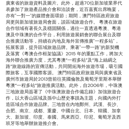
廣東省的旅遊資料及圖片。此外，超過70位新加坡業界代
表參加了旅遊產品推介會和洽談會，近百嘉賓出席晚宴，
亦有"一對一"的媒體會面環節；期間，澳門特區政府旅遊
局更與新加坡旅遊局會面，談區域旅遊合作。 粵澳在旅遊
合作領域有著長久及穩固關係，過往一直透過粵澳、粵港
澳及中珠澳的合作平台，利用旅遊展銷會的聯合展台及聯
合推廣活動等，持續在內地及海外宣傳推廣"一程多站"，
拓展客源，提升區域旅遊品牌。乘著"一帶一路"的新契機
及落實《粵澳合作框架協議》2015 年的重點工作，將加大
海外聯合推廣力度，尤其粵澳“一程多站”及“海上絲綢之
路”旅遊線路的宣傳活動，共同開拓海外旅遊市場，吸引國
際旅客，互享國際客源。 澳門特區政府旅遊局與廣東省及
廣州市旅遊局於2013曾前往英國倫敦及葡萄牙里斯本舉辦
粵澳“一程多站”旅遊推廣活動。此外，自2006年，中珠澳
三地旅遊局簽署了《中珠澳旅遊合作備忘錄》加強旅遊合
作，以大香山區域及孫中山歷史事蹟為主題，向國內外打
造區域合作旅遊品牌。三地曾在內地鄭州、武漢、長沙、
合肥、南京、成都、重慶、中國台北、日本、韓國、加拿
大、新加坡、印度、泰國、馬來西亞、印尼、葡萄牙及西
班牙等地舉辦旅遊推介會。