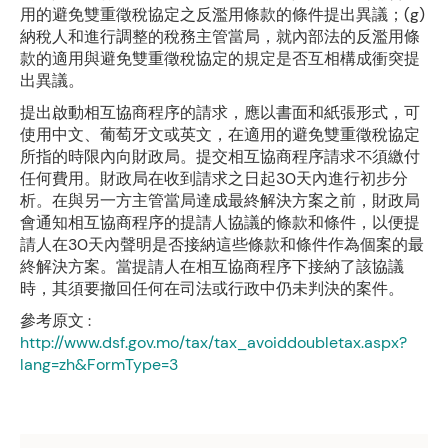
用的避免雙重徵稅協定之反濫用條款的條件提出異議；(g)
納稅人和進行調整的稅務主管當局，就內部法的反濫用條
款的適用與避免雙重徵稅協定的規定是否互相構成衝突提
出異議。
提出啟動相互協商程序的請求，應以書面和紙張形式，可
使用中文、葡萄牙文或英文，在適用的避免雙重徵稅協定
所指的時限內向財政局。提交相互協商程序請求不須繳付
任何費用。財政局在收到請求之日起30天內進行初步分
析。在與另一方主管當局達成最終解決方案之前，財政局
會通知相互協商程序的提請人協議的條款和條件，以便提
請人在30天內聲明是否接納這些條款和條件作為個案的最
終解決方案。當提請人在相互協商程序下接納了該協議
時，其須要撤回任何在司法或行政中仍未判決的案件。
參考原文 :
http://www.dsf.gov.mo/tax/tax_avoiddoubletax.aspx?
lang=zh&FormType=3