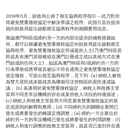
2019年5月，財政局公佈了相互協商程序指引 – 此乃對所
得避免雙重徵稅協定中解決爭議之程序。此指引旨在提供
就向財政局提出啟動相互協商程序的相關實用信息。
無論澳門特區或締約另一方的內部法提供的補救措施如
何，都可以根據避免雙重徵稅協定向財政局提出啟動相互
協商程序。避免雙重徵稅協定所涵蓋的人士(乃澳門特區居
民或具有澳門居留權或在澳門註冊成立或以其他方式在澳
門組成的任何人士)，如認為澳門特區和/或締約另一方的
行為導致或將導致其被以不符合適用之避免雙重徵稅協定
規定徵稅，可提出相互協商程序，見下列 : (a) 納稅人被視
為雙方居民或未能就其為哪個司法管轄區的居民達成協
議； (b) 為適用於避免雙重徵稅協定，納稅人和稅務主管
當局不同意常設機構的存在或某些收入項目的特徵描述；
(c) 納稅人和稅務主管當局不同意避免雙重徵稅協定的規
定或原則的解釋和應用；(d) 不同締約方的關聯企業間已
發生或將要發生的轉讓定價調整；(e) 締約一方企業位於
締約另一方的常設機構已發生或將要發生的利潤調整；(f)
納稅人和進行調整的稅務主管當局，就是否已達到符合適