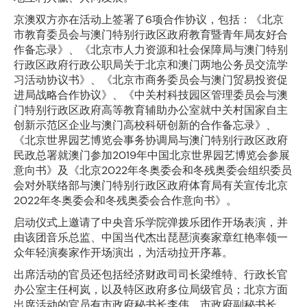
京澳双方亦在活动上签署了6项合作协议，包括：《北京
市教育委员会与澳门特别行政区政府教育暨青年局友好合
作备忘录》、《北京巿人力资源和社会保障局与澳门特别
行政区政府行政公职局关于北京和澳门两地公务员交流学
习活动协议书》、《北京市商务委员会与澳门贸易投资促
进局战略合作协议》、《中关村科技园区管理委员会与澳
门特别行政区政府高等教育辅助办公室就中关村国家自主
创新示范区企业与澳门高校科研创新的合作备忘录》、
《北京世界园艺博览会事务协调局与澳门特别行政区政府
民政总署就澳门参加2019年中国北京世界园艺博览会参展
意向书》及《北京2022年冬奥委会和冬残奥委会组织委员
会对外联络部与澳门特别行政区政府体育局有关宣传北京
2022年冬奥委会和冬残奥委会合作意向书》。
启动仪式上邀请了中央音乐学院弹拨乐团作开场表演，并
由该团音乐总监、中国当代杰出琵琶演奏家章红艳率领一
众年轻演奏家作开场演出，为活动拉开序幕。
出席活动的官员还包括经济财政司司长梁维特、行政长官
办公室主任柯岚，以及特区政府多位局级官员；北京方面
出席活动的官员有市政府秘书长李伟、市政府副秘书长、