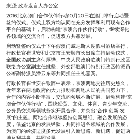
来源: 政府发言人办公室
2016北京‧澳门合作伙伴行动10月20日在澳门举行启动暨
签约仪式。仪式上双方均认同在充分发挥和利用现有合作
平台的基础上，启动构建“京澳合作伙伴行动”，继续深化
各领域的交流合作，促进双方共赢发展。
启动暨签约仪式于下午假澳门威尼斯人度假村酒店举行，
行政长官崔世安和北京市王安顺市长出席主持启动仪式，
全国政协副主席何厚铧、中央人民政府驻澳门特别行政区
联络办公室副主任姚坚、外交部驻澳门特别行政区特派员
公署副特派员潘云东等共同担任主礼嘉宾。
行政长官崔世安在致辞中表示，京澳两地交往历史悠久，
近年来在两地政府的大力推动和两地人民的共同努力下，
合作的内容不断丰富，交流的领域不断扩展。启动构建“京
澳合作伙伴行动”，围绕经贸、文化、体育、青少年交流、
公务员交流等领域务实开展合作，并突出“合作‧创新‧发
展”的主题。两地合作继续坚持创新思维、融合发展的态
度，借鉴北京的发展经验，共同推进各领域的合作发展，
为澳门的经济适度多元发展引入新思路、新机遇，促进两
地互利共赢、共同发展。