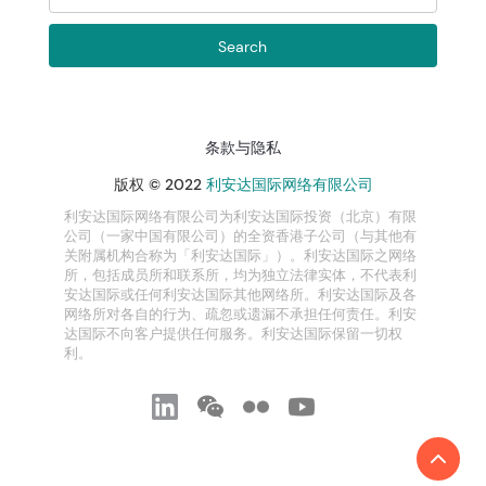
条款与隐私
版权 © 2022
利安达国际网络有限公司
利安达国际网络有限公司为利安达国际投资（北京）有限
公司（一家中国有限公司）的全资香港子公司（与其他有
关附属机构合称为「利安达国际」）。利安达国际之网络
所，包括成员所和联系所，均为独立法律实体，不代表利
安达国际或任何利安达国际其他网络所。利安达国际及各
网络所对各自的行为、疏忽或遗漏不承担任何责任。利安
达国际不向客户提供任何服务。利安达国际保留一切权
利。