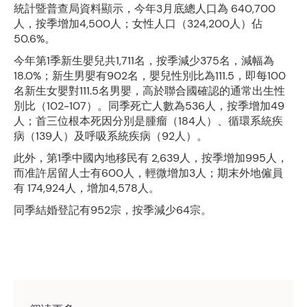
統計暨普查局資料顯示，今年3月底總人口為 640,700
人，按季增加4,500人；女性人口（324,200人）佔
50.6%。
今年第1季新生嬰兒共1,711名，按季減少375名，減幅為
18.0%；新生男嬰有902名，嬰兒性別比為111.5，即每100
名新生女嬰對111.5名男嬰，高於聯合國確認的通常出生性
別比（102-107）。同季死亡人數為536人，按季增加49
人；首三位根本死因分別是腫瘤（184人）、循環系統疾
病（139人）及呼吸系統疾病（92人）。
此外，第1季中國內地移民有 2,639人，按季增加995人，
而准許居留人士有600人，輕微增加3人；期末外地僱員
有 174,924人，增加4,578人。
同季結婚登記有952宗，按季減少64宗。