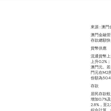
來源 : 澳
澳門金融管
存款總額快
貨幣供應
流通貨幣上升
上升0.2%
澳門元。若與
門元在M2
份額為50.
存款
居民存款較
增加0.7
2.8%，至
綜合計算，