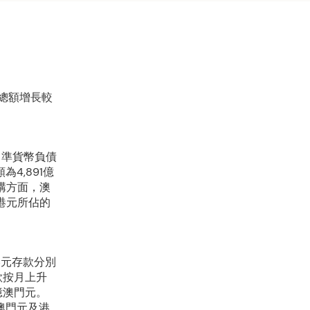
總額增長較
時，準貨幣負債
4,891億
結構方面，澳
而港元所佔的
港元存款分別
款按月上升
6億澳門元。
，澳門元及港