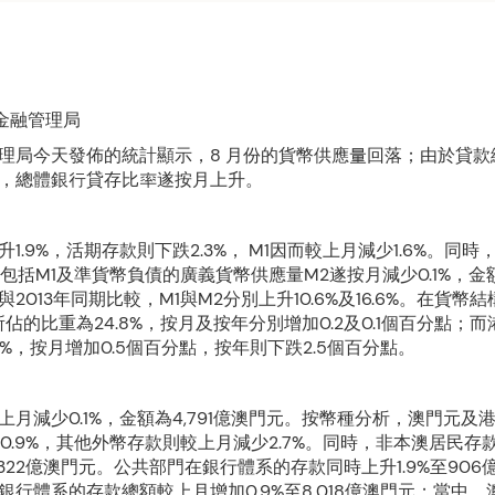
門金融管理局
理局今天發佈的統計顯示，8 月份的貨幣供應量回落；由於貸款
，總體銀行貸存比率遂按月上升。
1.9%，活期存款則下跌2.3%， M1因而較上月減少1.6%。同
；包括M1及準貨幣負債的廣義貨幣供應量M2遂按月減少0.1%，金額為
2013年同期比較，M1與M2分別上升10.6%及16.6%。在貨幣
所佔的比重為24.8%，按月及按年分別增加0.2及0.1個百分點；
4%，按月增加0.5個百分點，按年則下跌2.5個百分點。
上月減少0.1%，金額為4,791億澳門元。按幣種分析，澳門元及
%及0.9%，其他外幣存款則較上月減少2.7%。同時，非本澳居民存
2,322億澳門元。公共部門在銀行體系的存款同時上升1.9%至90
銀行體系的存款總額較上月增加0.9%至8,018億澳門元；當中