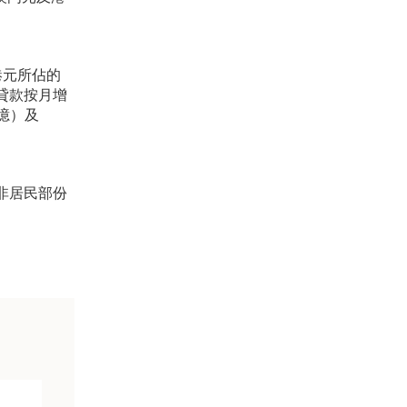
港元所佔的
門貸款按月增
 億）及
括非居民部份