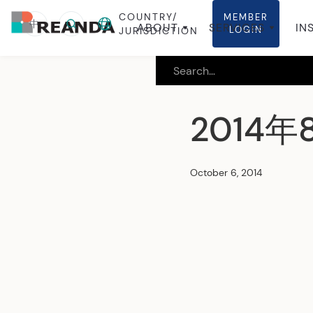
COUNTRY/
MEMBER
中
ABOUT
SERVICES
IN
LOGIN
JURISDICTION
2014
October 6, 2014