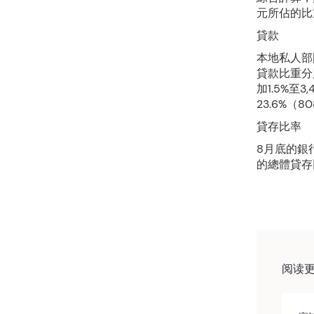
元所佔的比重
貸款
本地私人部
貸款比重分別
加1.5%至
23.6%（8
貸存比率
8月底的銀
的總體貸存比
阅读